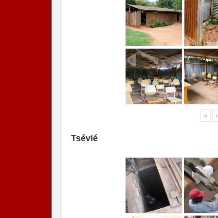
«
‹
Tsévié