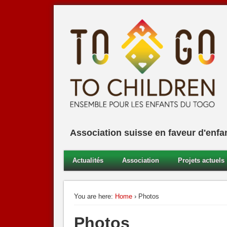
To go to Children
Association suisse en faveur d'enfants du Togo
Association suisse en faveur d'enfa
Actualités
Association
Projets actuels
You are here:
Home
› Photos
Photos