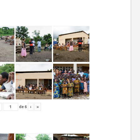
de
6
›
»