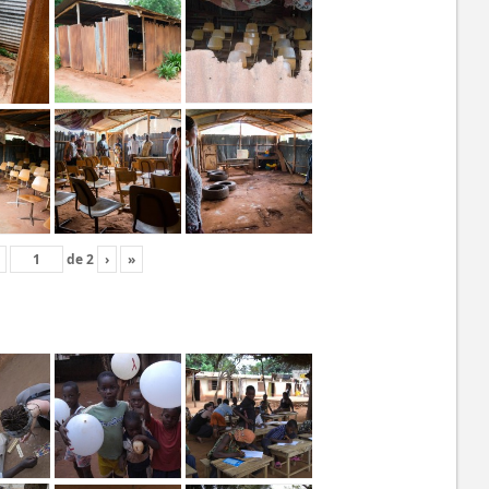
de
2
›
»