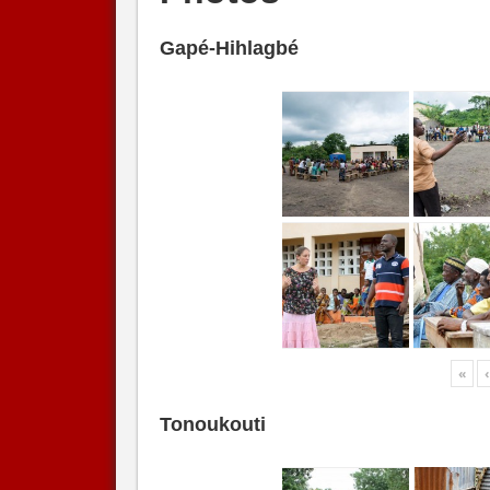
Gapé-Hihlagbé
«
‹
Tonoukouti